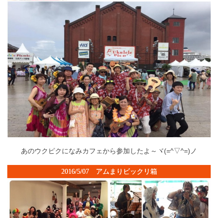
あのウクピクになみカフェから参加したよ～ヾ(=^▽^=)ノ
2016/5/07 アムまりビックリ箱