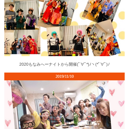
2020もなみへーナイトから開催(ﾟ∀ﾟ*)ﾉヽ(*ﾟ∀ﾟ)ﾉ
2019/11/10