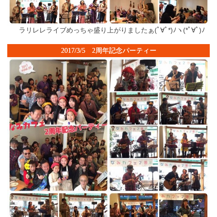
ラリレレライブめっちゃ盛り上がりましたぁ(ﾟ∀ﾟ*)ﾉヽ(*ﾟ∀ﾟ)ﾉ
2017/3/5 2周年記念パーティー