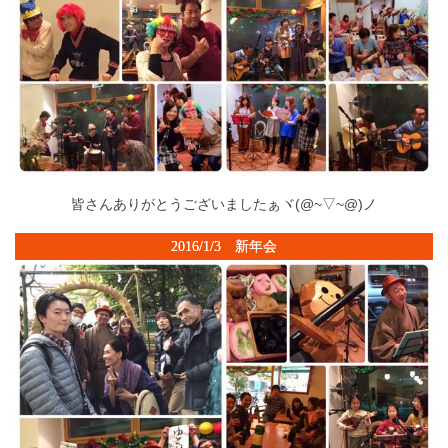
皆さんありがとうございましたぁヾ(@~▽~@)ノ
2016/1/3 新年会