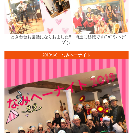
ときわ台お世話になりおました‼ 埼玉に移転です(ﾟ∀ﾟ*)ﾉヽ(*ﾟ
∀ﾟ)ﾉ
2019/1/6 なみへーナイト