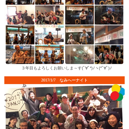
３年目もよろしくお願いしま～す(ﾟ∀ﾟ*)ﾉヽ(*ﾟ∀ﾟ)ﾉ
2017/1/7 なみへーナイト