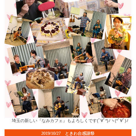
埼玉の新しい『なみカフェ』もよろしくです(ﾟ∀ﾟ*)ﾉヽ(*ﾟ∀ﾟ)ﾉ
2019/10/27 ときわ台感謝祭