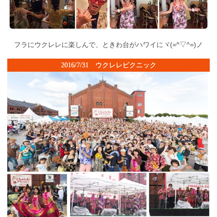
フラにウクレレに楽しんで、ときわ台がハワイにヾ(=^▽^=)ノ
2016/7/31 ウクレレピクニック