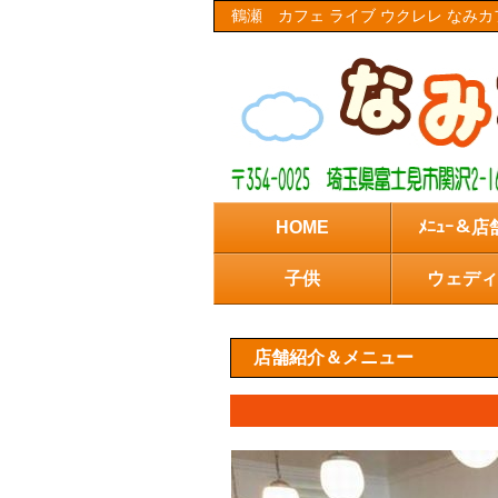
鶴瀬 カフェ ライブ ウクレレ なみ
HOME
ﾒﾆｭｰ＆
子供
ウェディ
店舗紹介＆メニュー