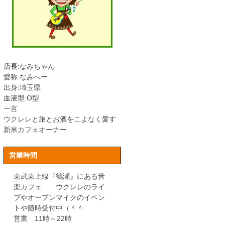
店長:なみちゃん
愛称:なみへー
出身:埼玉県
血液型:O型
一言
ウクレレと旅とお酒をこよなく愛す
新米カフェオーナー
営業時間
東武東上線『鶴瀬』にある音
楽カフェ ウクレレのライ
ブやオープンマイクのイベン
トや随時受付中（＾＾
営業 11時～22時