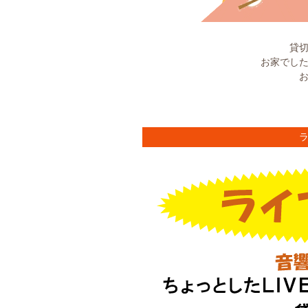
貸
お家でし