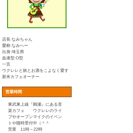
店長:なみちゃん
愛称:なみへー
出身:埼玉県
血液型:O型
一言
ウクレレと旅とお酒をこよなく愛す
新米カフェオーナー
営業時間
東武東上線『鶴瀬』にある音
楽カフェ ウクレレのライ
ブやオープンマイクのイベン
トや随時受付中（＾＾
営業 11時～22時