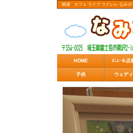
鶴瀬 カフェ ライブ ウクレレ なみ
HOME
ﾒﾆｭｰ＆
子供
ウェディ